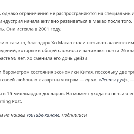
, однако ограничения не распространяются на специальн
дустрия начала активно развиваться в Макао после того,
. Она истекла в 2001 году.
 казино, благодаря Хо Макао стали называть «азиатским 
ведений, которые в общей сложности занимают почти 26 кв
расте 96 лет. Хо сменила его дочь Дейзи.
 барометром состояния экономики Китая, поскольку две т
ы своей любовью к азартным играм —
прим.
«Ленты.ру»
)», 
я в 15 миллиардов долларов. На момент ухода на пенсию ег
ning Post.
ем на нашем
YouTube-канале
. Подпишись!