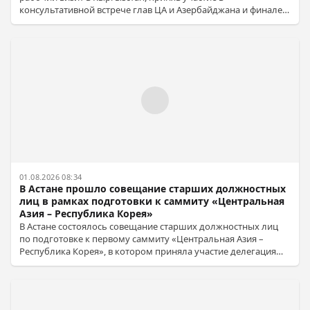
консультативной встрече глав ЦА и Азербайджана и финале
F1H2O на Иссык-Куле.
01.08.2026 08:34
В Астане прошло совещание старших должностных
лиц в рамках подготовки к саммиту «Центральная
Азия – Республика Корея»
В Астане состоялось совещание старших должностных лиц
по подготовке к первому саммиту «Центральная Азия –
Республика Корея», в котором приняла участие делегация
Таджикистана во главе с заместителем министра
иностранных дел Идибеком Каландаром.