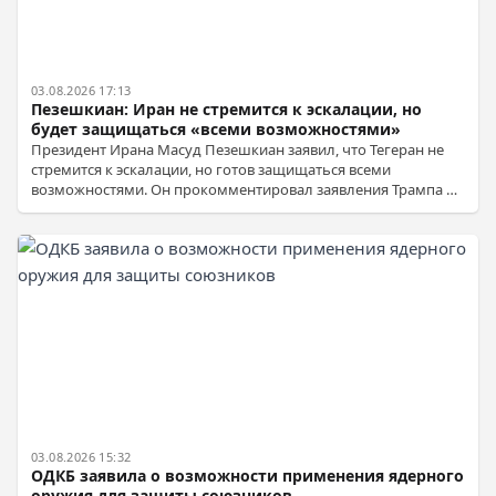
03.08.2026 17:13
Пезешкиан: Иран не стремится к эскалации, но
будет защищаться «всеми возможностями»
Президент Ирана Масуд Пезешкиан заявил, что Тегеран не
стремится к эскалации, но готов защищаться всеми
возможностями. Он прокомментировал заявления Трампа о
переговорах, отметив, что переговоров с США нет, а контакты
ведутся только с Оманом по Ормузскому проливу. Также
упомянуты предупреждения МИД Ирана о решительном
ответе на враждебные действия.
03.08.2026 15:32
ОДКБ заявила о возможности применения ядерного
оружия для защиты союзников