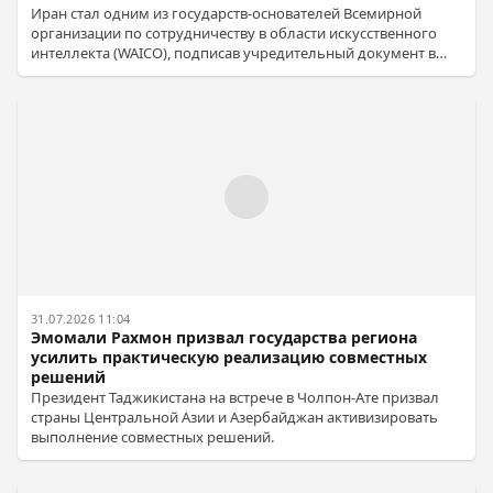
Иран стал одним из государств-основателей Всемирной
организации по сотрудничеству в области искусственного
интеллекта (WAICO), подписав учредительный документ в
Шанхае. Посол Ирана в Китае Абдольреза Рахмани Фазли
подписал документ, подчеркнув готовность страны к
активному участию в развитии ИИ. В создании организации
участвуют 29 стран, штаб-квартира будет в Шанхае.
31.07.2026 11:04
Эмомали Рахмон призвал государства региона
усилить практическую реализацию совместных
решений
Президент Таджикистана на встрече в Чолпон-Ате призвал
страны Центральной Азии и Азербайджан активизировать
выполнение совместных решений.