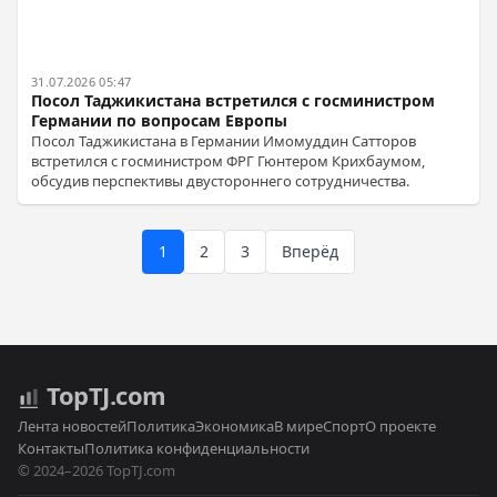
31.07.2026 05:47
Посол Таджикистана встретился с госминистром
Германии по вопросам Европы
Посол Таджикистана в Германии Имомуддин Сатторов
встретился с госминистром ФРГ Гюнтером Крихбаумом,
обсудив перспективы двустороннего сотрудничества.
1
2
3
Вперёд
Top
TJ
.com
Лента новостей
Политика
Экономика
В мире
Спорт
О проекте
Контакты
Политика конфиденциальности
© 2024–2026 TopTJ.com