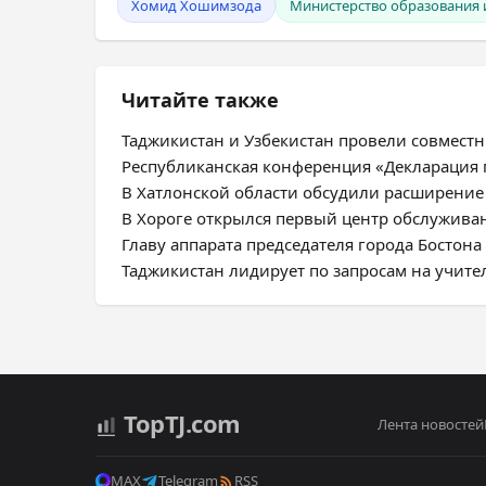
Хомид Хошимзода
Министерство образования 
Читайте также
Таджикистан и Узбекистан провели совмест
Республиканская конференция «Декларация 
В Хатлонской области обсудили расширение
В Хороге открылся первый центр обслужива
Главу аппарата председателя города Бостон
Таджикистан лидирует по запросам на учите
Top
TJ
.com
Лента новостей
MAX
Telegram
RSS