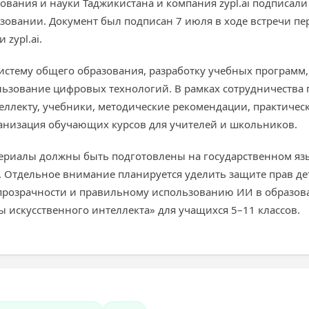
зования и науки Таджикистана и компания zypl.ai подписал
азовании. Документ был подписан 7 июля в ходе встречи пе
zypl.ai.
истему общего образования, разработку учебных программ,
ользование цифровых технологий. В рамках сотрудничества
еллекту, учебники, методические рекомендации, практичес
ганизация обучающих курсов для учителей и школьников.
ериалы должны быть подготовлены на государственном яз
 Отдельное внимание планируется уделить защите прав де
прозрачности и правильному использованию ИИ в образова
 искусственного интеллекта» для учащихся 5–11 классов.