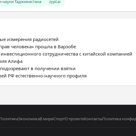
и науки Таджикистана
zypl.ai
ные измерения радиосетей
прав человека» прошла в Варзобе
 инвестиционного сотрудничества с китайской компанией
ния Алифа
а подозревают в получении взятки
лей РФ естественно-научного профиля
Политика
Экономика
В мире
Спорт
О проекте
Контакты
Политика конфи