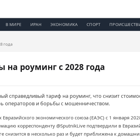
В МИРЕ
ИРАН
ЭКОНОМИКА
СПОРТ
ПРОИСШЕСТВ
8 года
 на роуминг с 2028 года
иный справедливый тариф на роуминг, что снизит стоимо
ерь операторов и борьбы с мошенничеством.
ах Евразийского экономического союза (ЕАЭС) с 1 января 2
мацию корреспонденту @SputnikLive подтвердили в Евразий
ге снизится в несколько раз и будет приближена к домашн