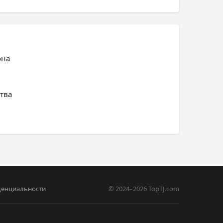
она
тва
денциальности
© 2024–2026 TopTJ.com