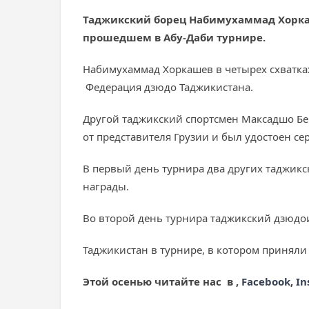
Таджикский борец Набимухаммад Хоркаше
прошедшем в Абу-Даби турнире.
Набимухаммад Хоркашев в четырех схватках
Федерация дзюдо Таджикистана.
Другой таджикский спортсмен Максадшо Бе
от представителя Грузии и был удостоен се
В первый день турнира два других таджикс
награды.
Во второй день турнира таджикский дзюдои
Таджикистан в турнире, в котором приняли 
Этой осенью читайте нас в
,
Facebook
,
In