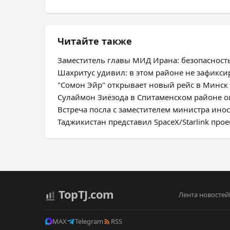
Читайте также
Заместитель главы МИД Ирана: безопасност
Шахритус удивил: в этом районе не зафикс
"Сомон Эйр" открывает новый рейс в Минск
Сулаймон Зиёзода в Спитаменском районе оц
Встреча посла с заместителем министра ино
Таджикистан представил SpaceX/Starlink про
Top
TJ
.com
Лента новостей
MAX
Telegram
RSS