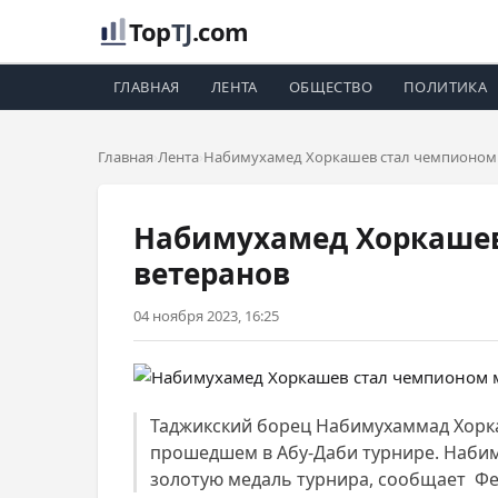
Top
TJ
.com
ГЛАВНАЯ
ЛЕНТА
ОБЩЕСТВО
ПОЛИТИКА
Главная
Лента
Набимухамед Хоркашев стал чемпионом 
Набимухамед Хоркашев
ветеранов
04 ноября 2023, 16:25
Таджикский борец Набимухаммад Хоркаш
прошедшем в Абу-Даби турнире. Набиму
золотую медаль турнира, сообщает Фе