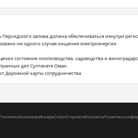
ь Персидского залива должна обеспечиваться изнутри реги
ировано ни одного случая хищения электроэнергии
енил состояние хлопководства, садоводства и виноградарс
странных дел Султаната Оман
ект Дорожной карты сотрудничества
Политика
Экономика
В мире
Спорт
О проекте
Контакты
Политика конфи