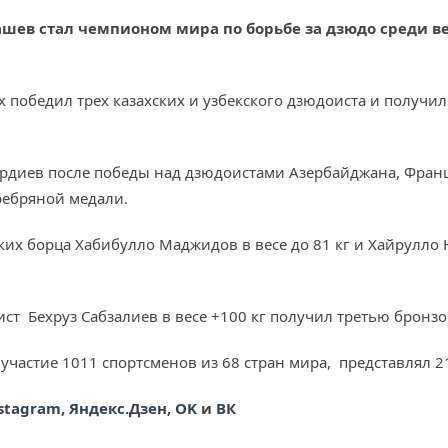
в стал чемпионом мира по борьбе за дзюдо среди вете
 победил трех казахских и узбекского дзюдоиста и получи
рдиев после победы над дзюдоистами Азербайджана, Франц
ребряной медали.
ких борца Хабибулло Маджидов в весе до 81 кг и Хайрулло 
ст Бехруз Сабзалиев в весе +100 кг получил третью бронз
участие 1011 спортсменов из 68 стран мира, представлял 2
stagram
,
Яндекс.Дзен
,
OK
и
ВК