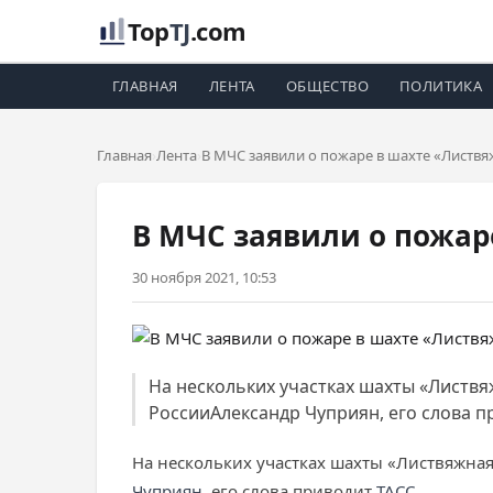
Top
TJ
.com
ГЛАВНАЯ
ЛЕНТА
ОБЩЕСТВО
ПОЛИТИКА
Главная
Лента
В МЧС заявили о пожаре в шахте «Листв
В МЧС заявили о пожар
30 ноября 2021, 10:53
На нескольких участках шахты «Листв
РоссииАлександр Чуприян, его слова п
На нескольких участках шахты «Листвяжна
Чуприян
, его слова приводит
ТАСС
.