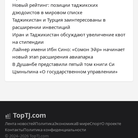
Новый рейтинг: позиции таджикских
дзюдоистов в мировом списке
Таджикистан и Турция заинтересованы в
расширении инвестиций
Иран и Таджикистан обсуждают увеличение квот
на стипендии
Лайнер имени Ибн Сино: «Сомон Эйр» начинает
новый этап расширения авиапарка
В Душанбе представили пятый том книги Си
Цзиньпина «О государственном управлении»
Top
TJ
.com
Лента новостей
Политика
Экономика
В мире
Спорт
О проекте
Контакты
Политика конфиденциальности
© 2024–2026 TopTJ.com