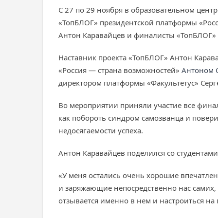
С 27 по 29 ноября в образовательном цент
«ТопБЛОГ» президентской платформы «Росс
Антон Каравайцев и финалисты «ТопБЛОГ»
Наставник проекта «ТопБЛОГ» Антон Карав
«Россия — страна возможностей»
Антоном 
директором платформы «Факультетус» Серг
Во мероприятии приняли участие все финали
как побороть синдром самозванца и поверит
недосягаемости успеха.
Антон Каравайцев поделился со студентами
«У меня остались очень хорошие впечатлен
и заряжающие непосредственно нас самих, 
отзывается именно в нем и настроиться на 