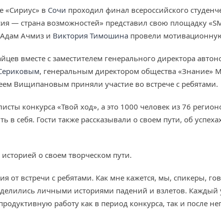
ре «Сириус» в
Сочи
проходил финал всероссийского студенче
ия — страна возможностей» представил свою площадку «SM
 Адам Ачмиз и
Виктория Тимошина
провели мотивационную 
айцев вместе с заместителем генерального директора авт
Сериковым
, генеральным директором общества «Знание» 
еем Вищипановым приняли участие во встрече с ребятами.
сты конкурса «Твой ход», а это 1000 человек из 76 регион
ь в себя. Гости также рассказывали о своем пути, об успех
 историей о своем творческом пути.
ия от встречи с ребятами. Как мне кажется, мы, спикеры,
делились личными историями падений и взлетов. Каждый уч
продуктивную работу как в период конкурса, так и после нег