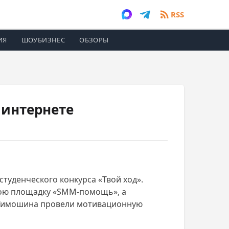
RSS
ИЯ
ШОУБИЗНЕС
ОБЗОРЫ
 интернете
студенческого конкурса «Твой ход».
вою площадку «SMM-помощь», а
я Тимошина провели мотивационную