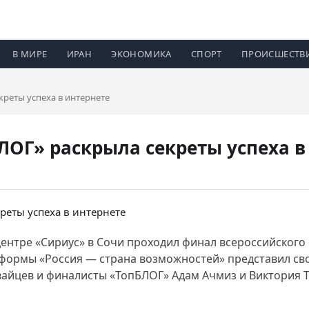
В МИРЕ
ИРАН
ЭКОНОМИКА
СПОРТ
ПРОИСШЕСТВ
реты успеха в интернете
ЛОГ» раскрыла секреты успеха в
центре «Сириус» в Сочи проходил финал всероссийского 
тформы «Россия — страна возможностей» представил с
авайцев и финалисты «ТопБЛОГ» Адам Ачмиз и Виктори