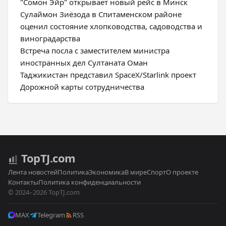
"Сомон Эйр" открывает новый рейс в Минск
Сулаймон Зиёзода в Спитаменском районе
оценил состояние хлопководства, садоводства и
виноградарства
Встреча посла с заместителем министра
иностранных дел Султаната Оман
Таджикистан представил SpaceX/Starlink проект
Дорожной карты сотрудничества
Top
TJ
.com
Лента новостей
Политика
Экономика
В мире
Спорт
О проекте
Контакты
Политика конфиденциальности
© 2024–2026 TopTJ.com
MAX
Telegram
RSS