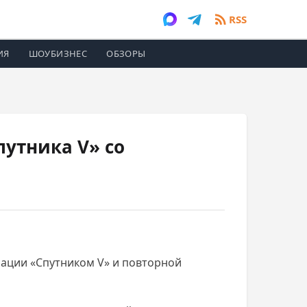
RSS
ИЯ
ШОУБИЗНЕС
ОБЗОРЫ
утника V» со
ации «Спутником V» и повторной