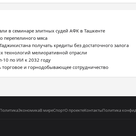
али в семинаре элитных судей АФК в Ташкенте
о перепелиного мяса
Таджикистана получать кредиты без достаточного залога
ых технологий мелиоративной отрасли
-10 по ИИ к 2032 году
ь торговое и горнодобывающее сотрудничество
Политика
Экономика
В мире
Спорт
О проекте
Контакты
Политика конфи