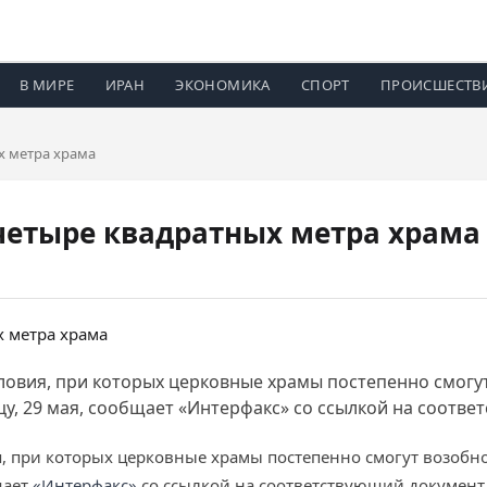
В МИРЕ
ИРАН
ЭКОНОМИКА
СПОРТ
ПРОИСШЕСТВ
х метра храма
четыре квадратных метра храма
ловия, при которых церковные храмы постепенно смогу
у, 29 мая, сообщает «Интерфакс» со ссылкой на соотве
, при которых церковные храмы постепенно смогут возобн
щает
«Интерфакс»
со ссылкой на соответствующий документ