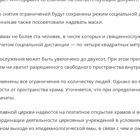
ах снятия ограничений будут сохранены режим социальной
нникам также посоветовали надевать маски.
амах не более ста человек, в числе которых и священнослу
учетом социальной дистанции — по четыре квадратных метр
гослужения может быть увеличено до двухсот. При этом пр
им не хватит разрешенного свободного пространства внутр
 отменены все ограничения по количеству людей. Однако во
мости от пространства храма. Уточняется, что при определ
омнаты.
славной церкви
надеются на поэтапное открытие храмов и 
оординации деятельности церковных учреждений в условия
енном выходе из эпидемиологической ямы, в связи с чем и 