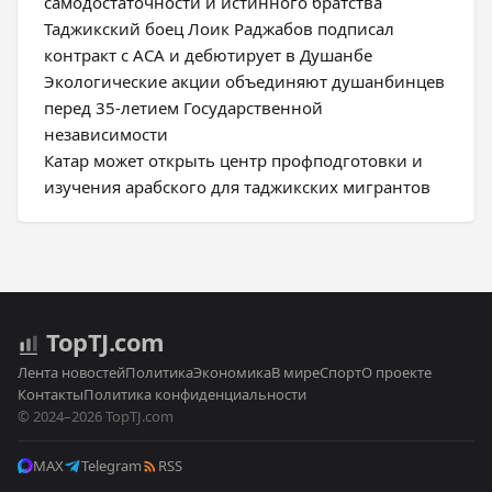
самодостаточности и истинного братства
Таджикский боец Лоик Раджабов подписал
контракт с ACA и дебютирует в Душанбе
Экологические акции объединяют душанбинцев
перед 35-летием Государственной
независимости
Катар может открыть центр профподготовки и
изучения арабского для таджикских мигрантов
Top
TJ
.com
Лента новостей
Политика
Экономика
В мире
Спорт
О проекте
Контакты
Политика конфиденциальности
© 2024–2026 TopTJ.com
MAX
Telegram
RSS