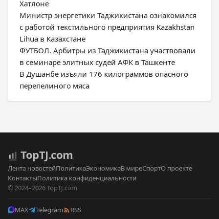
Хатлоне
Министр энергетики Таджикистана ознакомился
с работой текстильного предприятия Kazakhstan
Lihua в Казахстане
ФУТБОЛ. Арбитры из Таджикистана участвовали
в семинаре элитных судей АФК в Ташкенте
В Душанбе изъяли 176 килограммов опасного
перепелиного мяса
Top
TJ
.com
Лента новостей
Политика
Экономика
В мире
Спорт
О проекте
Контакты
Политика конфиденциальности
© 2024–2026 TopTJ.com
MAX
Telegram
RSS