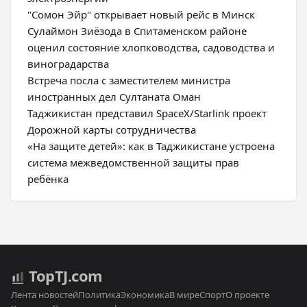
"Сомон Эйр" открывает новый рейс в Минск
Сулаймон Зиёзода в Спитаменском районе
оценил состояние хлопководства, садоводства и
виноградарства
Встреча посла с заместителем министра
иностранных дел Султаната Оман
Таджикистан представил SpaceX/Starlink проект
Дорожной карты сотрудничества
«На защите детей»: как в Таджикистане устроена
система межведомственной защиты прав
ребёнка
Top
TJ
.com
Лента новостей
Политика
Экономика
В мире
Спорт
О проекте