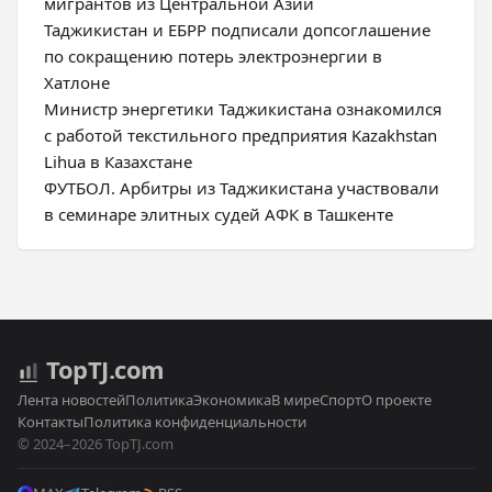
мигрантов из Центральной Азии
Таджикистан и ЕБРР подписали допсоглашение
по сокращению потерь электроэнергии в
Хатлоне
Министр энергетики Таджикистана ознакомился
с работой текстильного предприятия Kazakhstan
Lihua в Казахстане
ФУТБОЛ. Арбитры из Таджикистана участвовали
в семинаре элитных судей АФК в Ташкенте
Top
TJ
.com
Лента новостей
Политика
Экономика
В мире
Спорт
О проекте
Контакты
Политика конфиденциальности
© 2024–2026 TopTJ.com