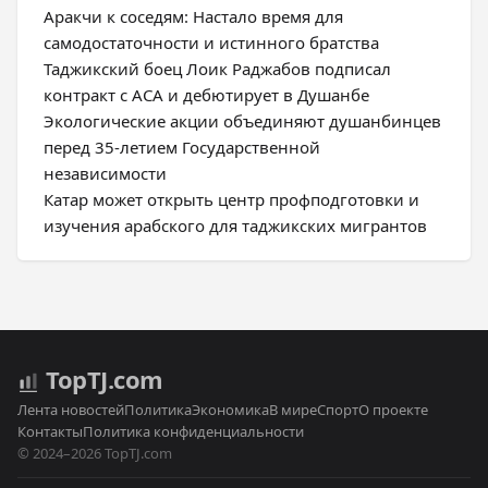
Аракчи к соседям: Настало время для
самодостаточности и истинного братства
Таджикский боец Лоик Раджабов подписал
контракт с ACA и дебютирует в Душанбе
Экологические акции объединяют душанбинцев
перед 35-летием Государственной
независимости
Катар может открыть центр профподготовки и
изучения арабского для таджикских мигрантов
Top
TJ
.com
Лента новостей
Политика
Экономика
В мире
Спорт
О проекте
Контакты
Политика конфиденциальности
© 2024–2026 TopTJ.com