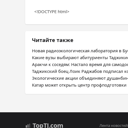
<!DOCTYPE html>
Читайте также
Новая радиоэкологическая лаборатория в Бус
Какие вузы выбирают абитуриенты Таджики
Аракчи к соседям: Настало время для самодо
Таджикский боец Лоик Раджабов подписал ко
Экологические акции объединяют душанбин
Катар может открыть центр профподготовки 
Top
TJ
.com
Лента новостей