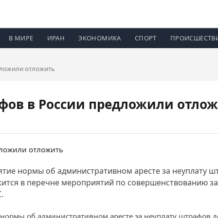
В МИРЕ
ИРАН
ЭКОНОМИКА
СПОРТ
ПРОИСШЕСТВ
едложили отложить
афов в России предложили отло
тие нормы об административном аресте за неуплату шт
тся в перечне мероприятий по совершенствованию зак
.
ормы об административном аресте за неуплату штрафов до