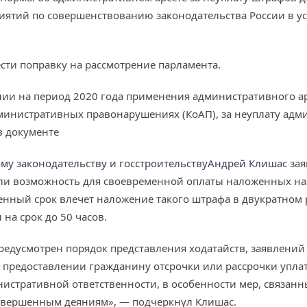
иятий по совершенствованию законодательства России в ус
сти поправку на рассмотрение парламента.
ии на период 2020 года применения административного аре
министративных правонарушениях (КоАП), за неуплату адм
в документе
му законодательству и госстроительству
Андрей Клишас
зая
ели возможность для своевременной оплаты наложенных н
енный срок влечет наложение такого штрафа в двукратном 
 на срок до 50 часов.
редусмотрен порядок представления ходатайств, заявлений
о предоставлении гражданину отсрочки или рассрочки упла
истративной ответственности, в особенности мер, связанн
совершенным деяниям», — подчеркнул Клишас.