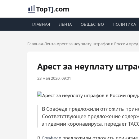
Top
TJ
.com
ГЛАВНАЯ
ЛЕНТА
ОБЩЕСТВО
ПОЛИТИКА
Главная
Лента
Арест за неуплату штрафов в России пр
Арест за неуплату штр
23 мая 2020, 09:01
В Совфеде предложили отложить приня
Соответствующее предложение содержи
эпидемии коронавируса, передает ТАСС
В
Совфеде
предложили отложить принятие н