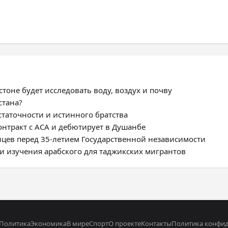
тоне будет исследовать воду, воздух и почву
стана?
статочности и истинного братства
нтракт с ACA и дебютирует в Душанбе
цев перед 35-летием Государственной независимости
и изучения арабского для таджикских мигрантов
Политика
Экономика
В мире
Спорт
О проекте
Контакты
Политика конфи