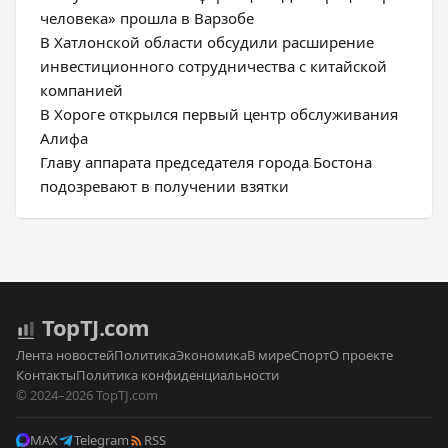
человека» прошла в Варзобе
В Хатлонской области обсудили расширение
инвестиционного сотрудничества с китайской
компанией
В Хороге открылся первый центр обслуживания
Алифа
Главу аппарата председателя города Бостона
подозревают в получении взятки
Top
TJ
.com
Лента новостей
Политика
Экономика
В мире
Спорт
О проекте
Контакты
Политика конфиденциальности
© 2024–2026 TopTJ.com
MAX
Telegram
RSS