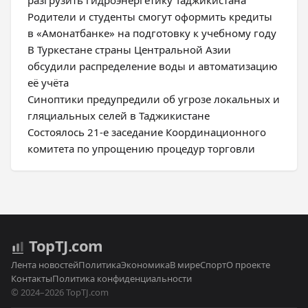
разгрузить гидроэнергетику Таджикистана
Родители и студенты смогут оформить кредиты
в «Амонатбанке» на подготовку к учебному году
В Туркестане страны Центральной Азии
обсудили распределение воды и автоматизацию
её учёта
Синоптики предупредили об угрозе локальных и
гляциальных селей в Таджикистане
Состоялось 21-е заседание Координационного
комитета по упрощению процедур торговли
Top
TJ
.com
Лента новостей
Политика
Экономика
В мире
Спорт
О проекте
Контакты
Политика конфиденциальности
© 2024–2026 TopTJ.com