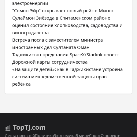
электроэнергии
"Сомон Эйр" открывает новый рейс в Минск
Сулаймон Зиёзода в Спитаменском районе
оценил состояние хлопководства, садоводства и
виноградарства
Встреча посла с заместителем министра
иностранных дел Султаната Оман
Таджикистан представил SpaceX/Starlink проект
Дорожной карты сотрудничества
«На защите детей»: как в Таджикистане устроена
система межведомственной защиты прав
ребёнка
Top
TJ
.com
Лента новостей
Политика
Экономика
В мире
Спорт
О проекте