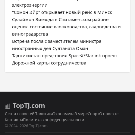
электроэнергии
"Сомон Эйр" открывает новый рейс в Минск
Сулаймон Зиёзода в Спитаменском районе
оценил состояние хлопководства, садоводства и
виноградарства
Встреча посла с заместителем министра
иностранных дел Султаната Оман
Таджикистан представил SpaceX/Starlink проект
Дорожной карты сотрудничества
Top
TJ
.com
Лента новостей
Политика
Экономика
В мире
Спорт
О проекте
Контакты
Политика конфиденциальности
© 2024–2026 TopTJ.com