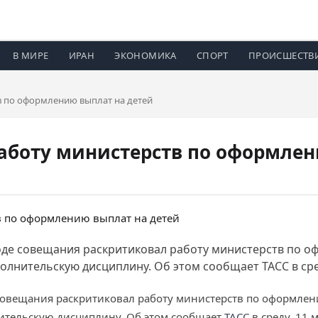
В МИРЕ
ИРАН
ЭКОНОМИКА
СПОРТ
ПРОИСШЕСТВ
в по оформлению выплат на детей
аботу министерств по оформлен
оде совещания раскритиковал работу министерств по о
лнительскую дисциплину. Об этом сообщает ТАСС в сред
совещания раскритиковал работу министерств по оформлен
ительскую дисциплину. Об этом сообщает
ТАСС
в среду, 11 м