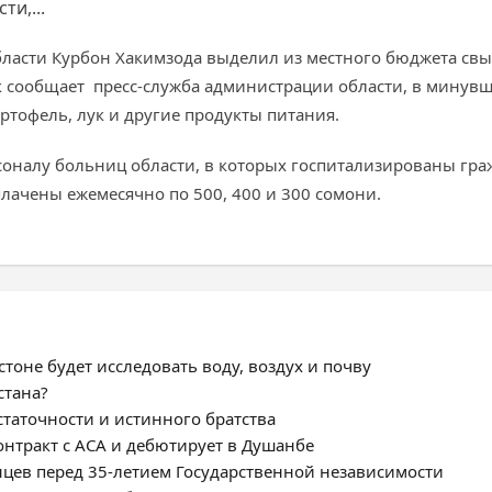
и,...
й области Курбон Хакимзода выделил из местного бюджета с
к сообщает пресс-служба администрации области, в минув
ртофель, лук и другие продукты питания.
соналу больниц области, в которых госпитализированы граж
лачены ежемесячно по 500, 400 и 300 сомони.
тоне будет исследовать воду, воздух и почву
стана?
статочности и истинного братства
нтракт с ACA и дебютирует в Душанбе
цев перед 35-летием Государственной независимости