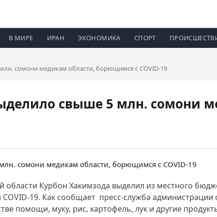
В МИРЕ
ИРАН
ЭКОНОМИКА
СПОРТ
ПРОИСШЕСТВ
млн. сомони медикам области, борющимся с COVID-19
ыделило свыше 5 млн. сомони м
нской области Курбон Хакимзода выделил из местного бю
 COVID-19. Как сообщает пресс-служба администрации 
ве помощи, муку, рис, картофель, лук и другие продукт