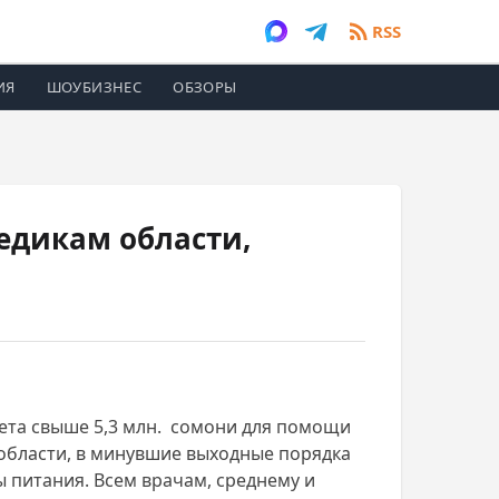
RSS
ИЯ
ШОУБИЗНЕС
ОБЗОРЫ
едикам области,
джета свыше 5,3 млн. сомони для помощи
области, в минувшие выходные порядка
ы питания. Всем врачам, среднему и