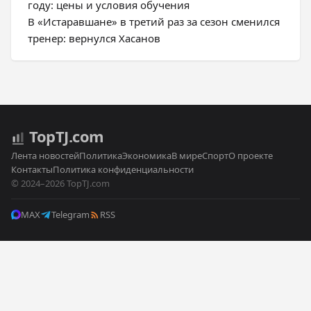
году: цены и условия обучения
В «Истаравшане» в третий раз за сезон сменился
тренер: вернулся Хасанов
Top
TJ
.com
Лента новостей
Политика
Экономика
В мире
Спорт
О проекте
Контакты
Политика конфиденциальности
© 2024–2026 TopTJ.com
MAX
Telegram
RSS