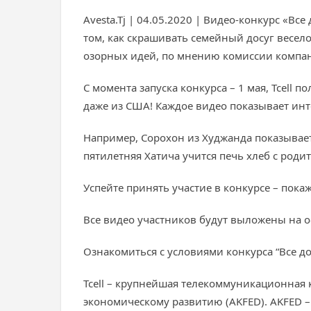
Avesta.Tj | 04.05.2020 | Видео-конкурс «Вс
том, как скрашивать семейный досуг весело
озорных идей, по мнению комиссии компани
С момента запуска конкурса – 1 мая, Tcell 
даже из США! Каждое видео показывает ин
Например, Сорохон из Худжанда показывае
пятилетняя Хатича учится печь хлеб с роди
Успейте принять участие в конкурсе – пока
Все видео участников будут выложены на офи
Ознакомиться с условиями конкурса “Все дома
Tcell – крупнейшая телекоммуникационная
экономическому развитию (AKFED). AKFED 