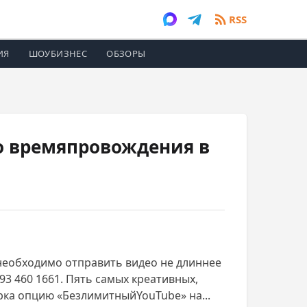
RSS
ИЯ
ШОУБИЗНЕС
ОБЗОРЫ
го времяпровождения в
а, необходимо отправить видео не длиннее
93 460 1661. Пять самых креативных,
рка опцию «БезлимитныйYouTube» на...