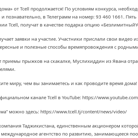
е дома» от Tcell продолжается! По условиям конкурса, необх
 и познавательно, в Телеграмм на номер: 93 460 1661. Пят
и Tcell, получат в качестве подарка опцию «БезлимитныйYo
получает заявки на участие. Участники прислали свои видео 
тересные и полезные способы времяпровождения с родным
т приемы прыжков на скакалке, Муслихиддин из Явана отра
телями.
жите миру, чем вы занимаетесь и как проводите время дома!
циальном канале Tcell в YouTube: https://www.youtube.com/u
” можно здесь: https://www.tcell.tj/content/news/video/
 компания Таджикистана, единственным акционером которой
– международное агентство по развитию, занимающееся п