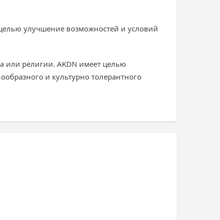
т целью улучшение возможностей и условий
ла или религии. AKDN имеет целью
нообразного и культурно толерантного