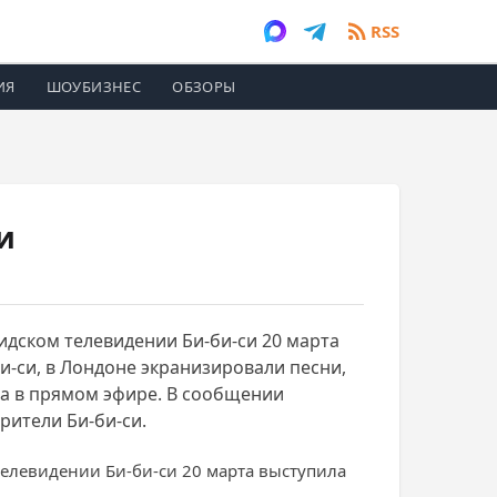
RSS
ИЯ
ШОУБИЗНЕС
ОБЗОРЫ
и
дском телевидении Би-би-си 20 марта
и-си, в Лондоне экранизировали песни,
ла в прямом эфире. В сообщении
рители Би-би-си.
елевидении Би-би-си 20 марта выступила