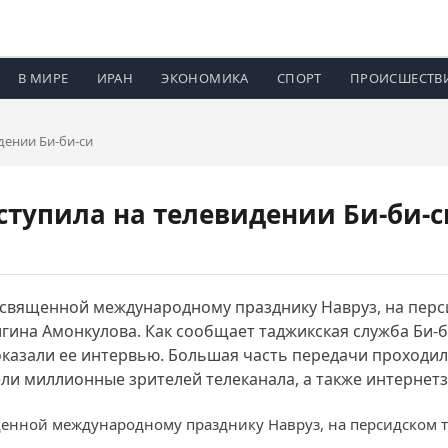
В МИРЕ
ИРАН
ЭКОНОМИКА
СПОРТ
ПРОИСШЕСТВ
дении Би-би-си
тупила на телевидении Би-би-с
священной международному празднику Навруз, на перси
игина Амонкулова. Как сообщает таджикская служба Би-б
оказали ее интервью. Большая часть передачи проходи
ели миллионные зрителей телеканала, а также интернетз
енной международному празднику Навруз, на персидском т