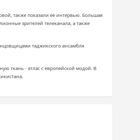
овой, также показали ее интервью. Большая
лионные зрителей телеканала, а также
танцовщицами таджикского ансамбля
ую ткань - атлас с европейской модой. В
жикистана.