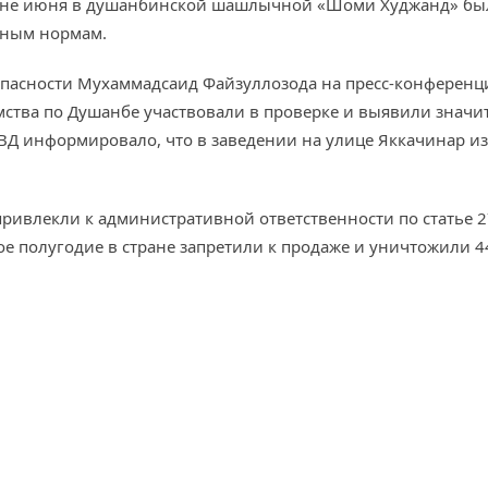
едине июня в душанбинской шашлычной «Шоми Худжанд» бы
рным нормам.
опасности Мухаммадсаид Файзуллозода на пресс-конференци
мства по Душанбе участвовали в проверке и выявили значи
ВД информировало, что в заведении на улице Яккачинар из
ивлекли к административной ответственности по статье 
рвое полугодие в стране запретили к продаже и уничтожили 4