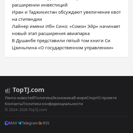
расширении инвестиций
Иран и Таджикистан обсуждают увеличение квот
на стипендии
Лайнер имени Ибн Сино: «Сомон Эйр» начинает
новый этап расширения авиапарка
В Душанбе представили пятый том книги Си
Цзиньпина «О государственном управлении»
Top
TJ
.com
Лента новостей
Политика
Экономика
В мире
Спорт
О проекте
Контакты
Политика конфиденциальности
© 2024–2026 TopTJ.com
MAX
Telegram
RSS