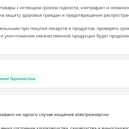
овары с истекшим сроком годности, контрафакт и незакон
на защиту здоровья граждан и предотвращение распростра
льными при покупке лекарств и продуктов, проверять срок
 и уничтожению некачественной продукции будет продолж
ения Таджикистана
ировано ни одного случая хищения электроэнергии
енил состояние хлопководства, садоводства и виноградарс