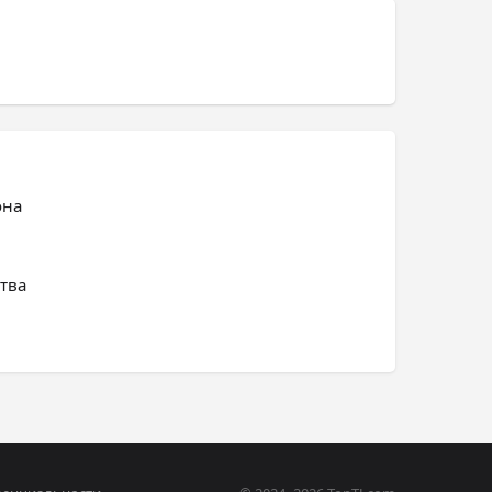
она
тва