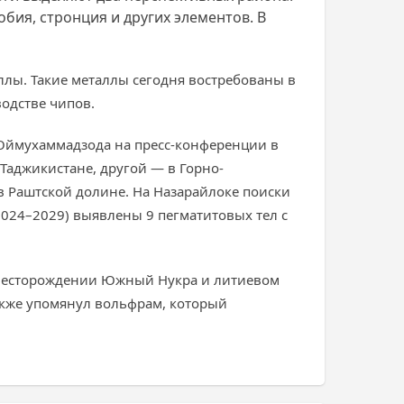
бия, стронция и других элементов. В
аллы. Такие металлы сегодня востребованы в
водстве чипов.
 Оймухаммадзода на пресс-конференции в
Таджикистане, другой — в Горно-
в Раштской долине. На Назарайлоке поиски
2024–2029) выявлены 9 пегматитовых тел с
а месторождении Южный Нукра и литиевом
также упомянул вольфрам, который