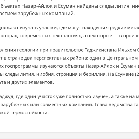
бъектах Назар-Айлок и Ёсуман найдены следы лития, нио
частием зарубежных компаний.
одолжают изучать участки, где могут находиться редкие мет
уляторах, современных технологиях, а некоторые — в произ
вления геологии при правительстве Таджикистана Ильхом
т в стране два перспективных района: один в Центральном 
х госпрограммы изучаются объекты Назар-Айлок и Ёсуман 
ы следы лития, ниобия, стронция и бериллия. На Ёсумане (
та и других элементов.
аджуд, где один участок уже полностью изучен, а также н
ем зарубежных или совместных компаний. Глава ведомства 
окой термостойкости.