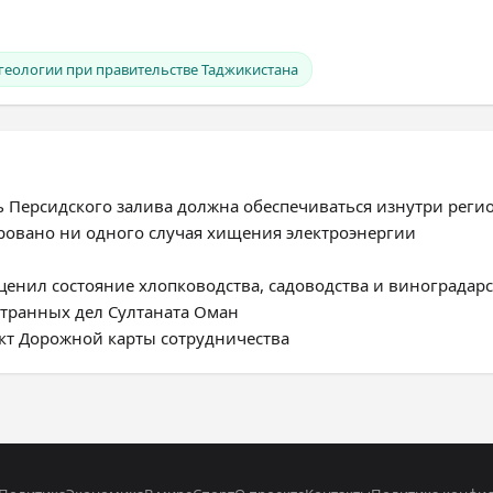
геологии при правительстве Таджикистана
ь Персидского залива должна обеспечиваться изнутри реги
ировано ни одного случая хищения электроэнергии
енил состояние хлопководства, садоводства и виноградарс
странных дел Султаната Оман
ект Дорожной карты сотрудничества