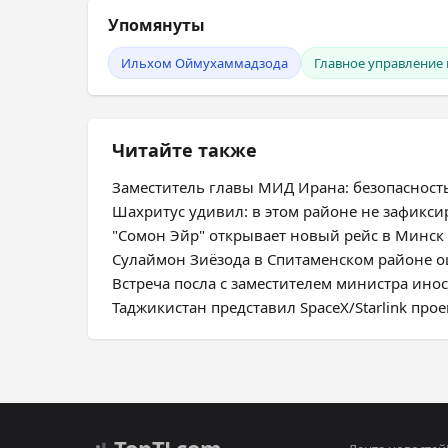
Упомянуты
Ильхом Оймухаммадзода
Главное управление 
Читайте также
Заместитель главы МИД Ирана: безопасност
Шахритус удивил: в этом районе не зафикс
"Сомон Эйр" открывает новый рейс в Минск
Сулаймон Зиёзода в Спитаменском районе оц
Встреча посла с заместителем министра ино
Таджикистан представил SpaceX/Starlink про