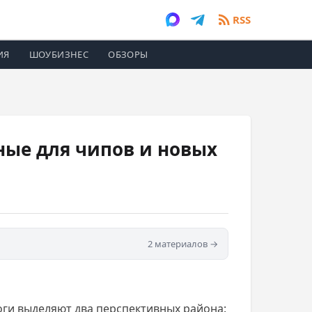
RSS
ИЯ
ШОУБИЗНЕС
ОБЗОРЫ
ные для чипов и новых
2 материалов →
оги выделяют два перспективных района: