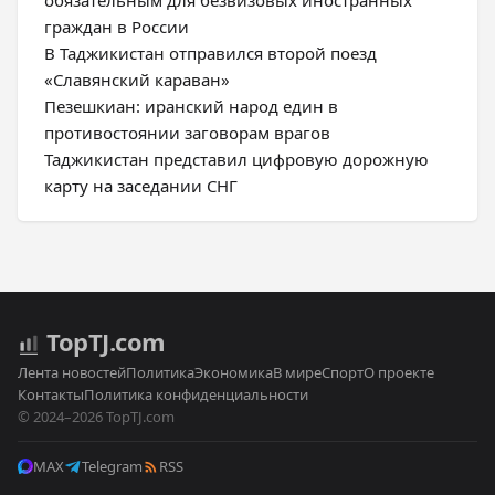
обязательным для безвизовых иностранных
граждан в России
В Таджикистан отправился второй поезд
«Славянский караван»
Пезешкиан: иранский народ един в
противостоянии заговорам врагов
Таджикистан представил цифровую дорожную
карту на заседании СНГ
Top
TJ
.com
Лента новостей
Политика
Экономика
В мире
Спорт
О проекте
Контакты
Политика конфиденциальности
© 2024–2026 TopTJ.com
MAX
Telegram
RSS