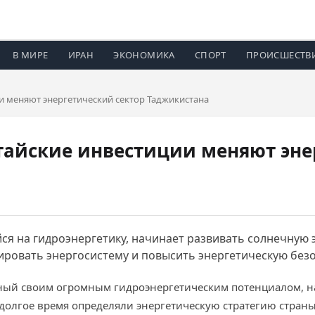
В МИРЕ
ИРАН
ЭКОНОМИКА
СПОРТ
ПРОИСШЕСТВ
ии меняют энергетический сектор Таджикистана
итайские инвестиции меняют эне
я на гидроэнергетику, начинает развивать солнечную 
ировать энергосистему и повысить энергетическую без
естный своим огромным гидроэнергетическим потенциалом, 
 долгое время определяли энергетическую стратегию страны