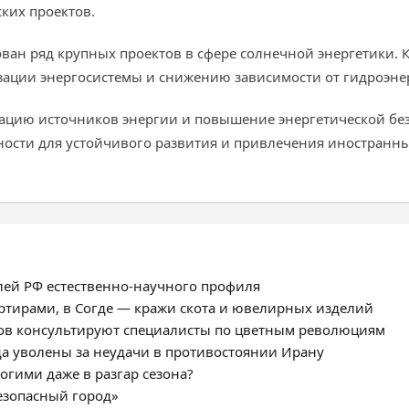
ских проектов.
ован ряд крупных проектов в сфере солнечной энергетики.
изации энергосистемы и снижению зависимости от гидроэне
цию источников энергии и повышение энергетической без
ности для устойчивого развития и привлечения иностранн
лей РФ естественно-научного профиля
ртирами, в Согде — кражи скота и ювелирных изделий
ров консультируют специалисты по цветным революциям
а уволены за неудачи в противостоянии Ирану
огими даже в разгар сезона?
езопасный город»