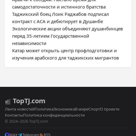
самодостаточности и истинного братства
Таджикский боец Лоик Раджабов подписал
контракт с ACA и дебютирует в Душанбе
Экологические акции объединяют душанбинцев
перед 35-летием Государственной
независимости
Катар может открыть центр профподготовки и
изучения арабского для таджикских мигрантов
Top
TJ
.com
Лента новостей
Политика
Экономика
В мире
Спорт
О проекте
Контакты
Политика конфиденциальности
© 2024–2026 TopTJ.com
MAX
Telegram
RSS