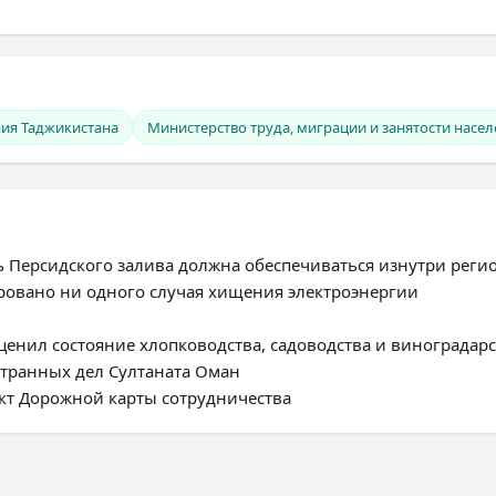
ния Таджикистана
Министерство труда, миграции и занятости насе
ь Персидского залива должна обеспечиваться изнутри реги
ировано ни одного случая хищения электроэнергии
енил состояние хлопководства, садоводства и виноградарс
странных дел Султаната Оман
ект Дорожной карты сотрудничества