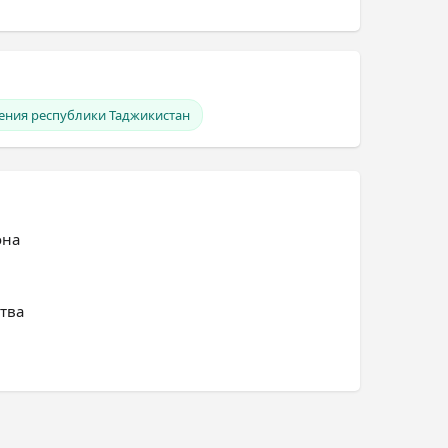
ления республики Таджикистан
она
тва