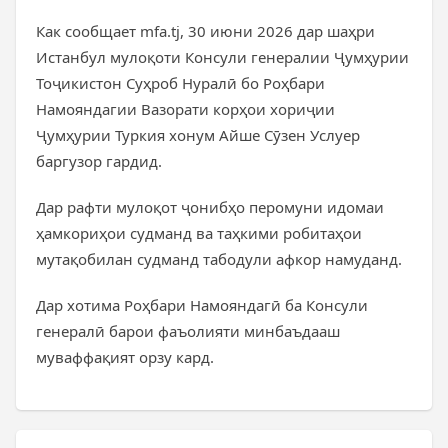
Как сообщает mfa.tj, 30 июни 2026 дар шаҳри
Истанбул мулоқоти Консули генералии Ҷумҳурии
Тоҷикистон Суҳроб Нуралӣ бо Роҳбари
Намояндагии Вазорати корҳои хориҷии
Ҷумҳурии Туркия хонум Айше Сӯзен Услуер
баргузор гардид.
Дар рафти мулоқот ҷонибҳо перомуни идомаи
ҳамкориҳои судманд ва таҳкими робитаҳои
мутақобилан судманд табодули афкор намуданд.
Дар хотима Роҳбари Намояндагӣ ба Консули
генералӣ барои фаъолияти минбаъдааш
муваффақият орзу кард.