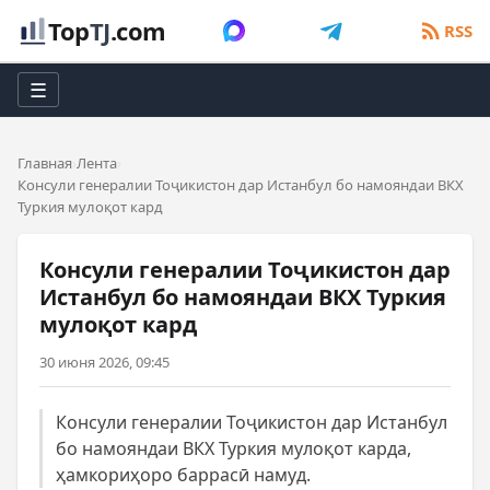
Top
TJ
.com
RSS
☰
Главная
Лента
Консули генералии Тоҷикистон дар Истанбул бо намояндаи ВКХ
Туркия мулоқот кард
Консули генералии Тоҷикистон дар
Истанбул бо намояндаи ВКХ Туркия
мулоқот кард
30 июня 2026, 09:45
Консули генералии Тоҷикистон дар Истанбул
бо намояндаи ВКХ Туркия мулоқот карда,
ҳамкориҳоро баррасӣ намуд.