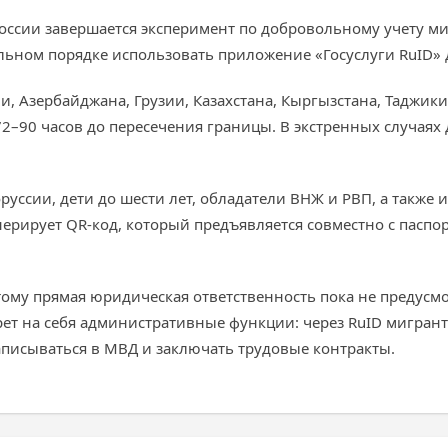
в России завершается эксперимент по добровольному учету
льном порядке использовать приложение «Госуслуги RuID» 
, Азербайджана, Грузии, Казахстана, Кыргызстана, Таджики
–90 часов до пересечения границы. В экстренных случаях до
уссии, дети до шести лет, обладатели ВНЖ и РВП, а также 
ерирует QR-код, который предъявляется совместно с паспо
ому прямая юридическая ответственность пока не предусмот
ерет на себя административные функции: через RuID мигра
записываться в МВД и заключать трудовые контракты.