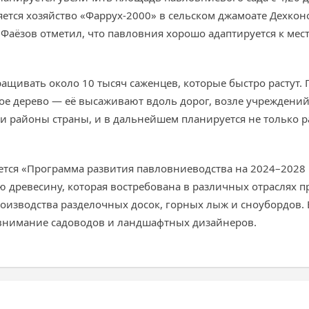
тся хозяйство «Фаррух-2000» в сельском джамоате Дехконоб
 Фаёзов отметил, что павловния хорошо адаптируется к ме
ащивать около 10 тысяч саженцев, которые быстро растут. 
ое дерево — её высаживают вдоль дорог, возле учреждени
 и районы страны, и в дальнейшем планируется не только 
ется «Программа развития павловниеводства на 2024–2028 г
ую древесину, которая востребована в различных отраслях
изводства разделочных досок, горных лыж и сноубордов. Б
т внимание садоводов и ландшафтных дизайнеров.