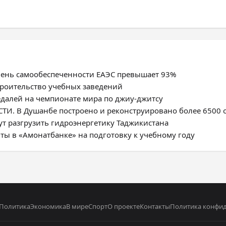
овень самообеспеченности ЕАЭС превышает 93%
троительство учебных заведений
едалей на чемпионате мира по джиу-джитсу
. В Душанбе построено и реконструировано более 6500 
ут разгрузить гидроэнергетику Таджикистана
ты в «Амонатбанке» на подготовку к учебному году
Политика
Экономика
В мире
Спорт
О проекте
Контакты
Политика конфи