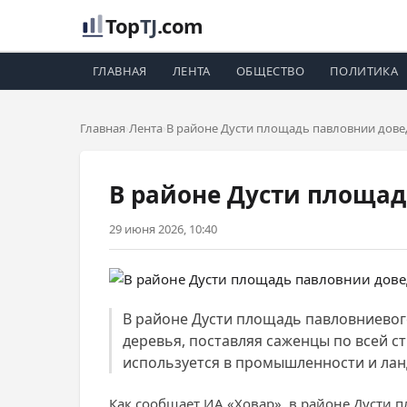
Top
TJ
.com
ГЛАВНАЯ
ЛЕНТА
ОБЩЕСТВО
ПОЛИТИКА
Главная
Лента
В районе Дусти площадь павловнии довед
В районе Дусти площад
29 июня 2026, 10:40
В районе Дусти площадь павловниевого
деревья, поставляя саженцы по всей с
используется в промышленности и ла
Как сообщает ИА «Ховар», в районе Дусти 