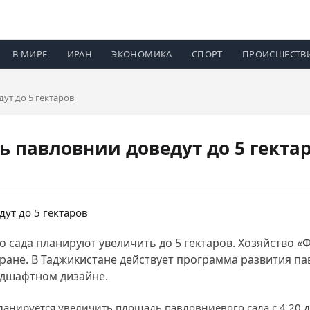
В МИРЕ
ИРАН
ЭКОНОМИКА
СПОРТ
ПРОИСШЕСТВ
ут до 5 гектаров
ь павловнии доведут до 5 гекта
 сада планируют увеличить до 5 гектаров. Хозяйство 
тране. В Таджикистане действует программа развития па
ндшафтном дизайне.
планируется увеличить площадь павловниевого сада с 4,20 