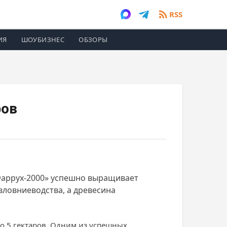
RSS
ИЯ
ШОУБИЗНЕС
ОБЗОРЫ
ров
«Фаррух-2000» успешно выращивает
вловниеводства, а древесина
до 5 гектаров. Одним из успешных