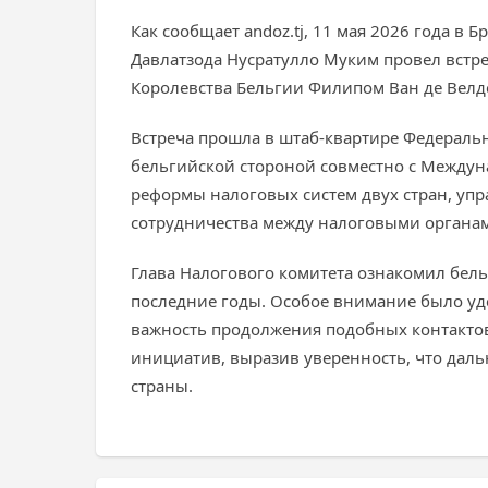
Как сообщает andoz.tj, 11 мая 2026 года в
Давлатзода Нусратулло Муким провел встр
Королевства Бельгии Филипом Ван де Велд
Встреча прошла в штаб-квартире Федераль
бельгийской стороной совместно с Между
реформы налоговых систем двух стран, уп
сотрудничества между налоговыми органам
Глава Налогового комитета ознакомил бел
последние годы. Особое внимание было уд
важность продолжения подобных контактов
инициатив, выразив уверенность, что дал
страны.