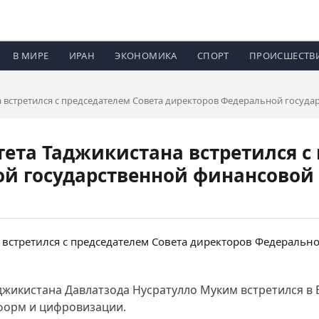
В МИРЕ
ИРАН
ЭКОНОМИКА
СПОРТ
ПРОИСШЕСТВ
а встретился с председателем Совета директоров Федеральной госуд
тета Таджикистана встретился с
ой государственной финансовой
джикистана Давлатзода Нусратулло Муким встретился в 
форм и цифровизации.