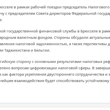
 Брюсселе в рамках рабочей поездки председатель Налоговог
ечу с председателем Совета директоров Федеральной госу
е.
ной государственной финансовой службы в Брюсселе в рамк
народным валютным фондом. Стороны обсудили актуальные
равление налоговой задолженностью, а также перспективы 
и Таджикистана и Бельгии.
ьгийскую сторону с основными результатами налоговых реф
елено вопросам цифровизации налоговой сферы. В заверш
 как фактора укрепления двустороннего сотрудничества и
ьнейшее взаимодействие будет способствовать устойчивом