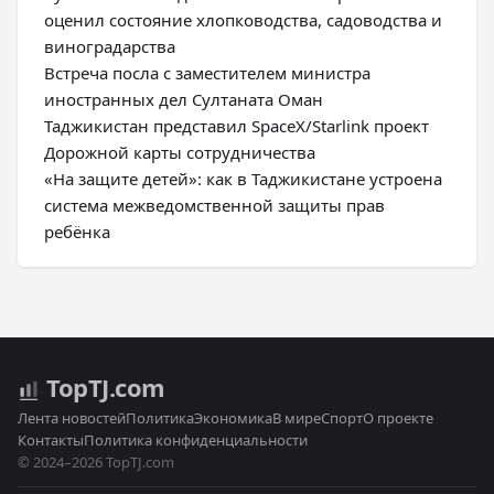
оценил состояние хлопководства, садоводства и
виноградарства
Встреча посла с заместителем министра
иностранных дел Султаната Оман
Таджикистан представил SpaceX/Starlink проект
Дорожной карты сотрудничества
«На защите детей»: как в Таджикистане устроена
система межведомственной защиты прав
ребёнка
Top
TJ
.com
Лента новостей
Политика
Экономика
В мире
Спорт
О проекте
Контакты
Политика конфиденциальности
© 2024–2026 TopTJ.com