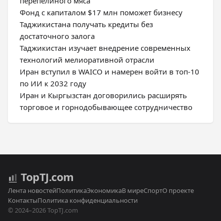
перепелиного мяса
Фонд с капиталом $17 млн поможет бизнесу
Таджикистана получать кредиты без
достаточного залога
Таджикистан изучает внедрение современных
технологий мелиоративной отрасли
Иран вступил в WAICO и намерен войти в топ-10
по ИИ к 2032 году
Иран и Кыргызстан договорились расширять
торговое и горнодобывающее сотрудничество
Top
TJ
.com
Лента новостей
Политика
Экономика
В мире
Спорт
О проекте
Контакты
Политика конфиденциальности
© 2024–2026 TopTJ.com