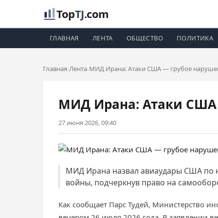
Top
TJ
.com
ГЛАВНАЯ
ЛЕНТА
ОБЩЕСТВО
ПОЛИТИКА
Главная
Лента
МИД Ирана: Атаки США — грубое наруше
МИД Ирана: Атаки США
27 июня 2026, 09:40
МИД Ирана назвал авиаудары США по
войны, подчеркнув право на самообор
Как сообщает Парс Тудей, Министерство и
вечером 26 июля 2026 года. В заявлении ве