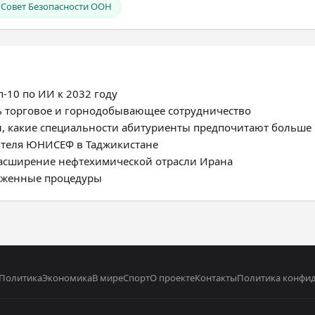
Совет Безопасности ООН
-10 по ИИ к 2032 году
ь торговое и горнодобывающее сотрудничество
, какие специальности абитуриенты предпочитают больше
ителя ЮНИСЕФ в Таджикистане
расширение нефтехимической отрасли Ирана
моженные процедуры
Политика
Экономика
В мире
Спорт
О проекте
Контакты
Политика конфи