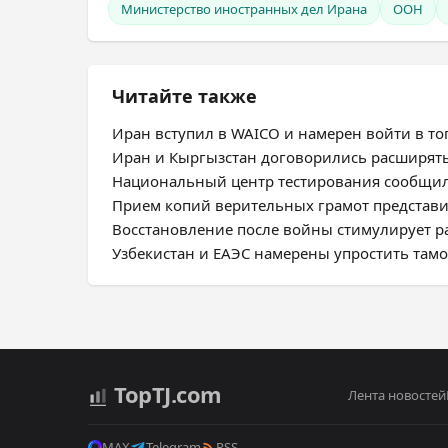
Министерство иностранных дел Ирана
ООН
Читайте также
Иран вступил в WAICO и намерен войти в топ
Иран и Кыргызстан договорились расширят
Национальный центр тестирования сообщил
Прием копий верительных грамот представ
Восстановление после войны стимулирует 
Узбекистан и ЕАЭС намерены упростить та
Top
TJ
.com
Лента новостей
MAX
Telegram
RSS