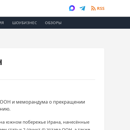
RSS
ИЯ
ШОУБИЗНЕС
ОБЗОРЫ
Н
 ООН и меморандума о прекращении
анию.
 на южном побережье Ирана, нанесённые
м статьи 2 (пункт 4) Устава ООН, а также