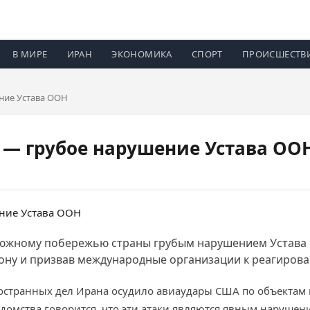
В МИРЕ
ИРАН
ЭКОНОМИКА
СПОРТ
ПРОИСШЕСТВ
ние Устава ООН
 — грубое нарушение Устава ОО
 южному побережью страны грубым нарушением Устава
ону и призвав международные организации к реагиров
ностранных дел Ирана осудило авиаудары США по объектам
домства говорится, что эти атаки являются явным нарушение