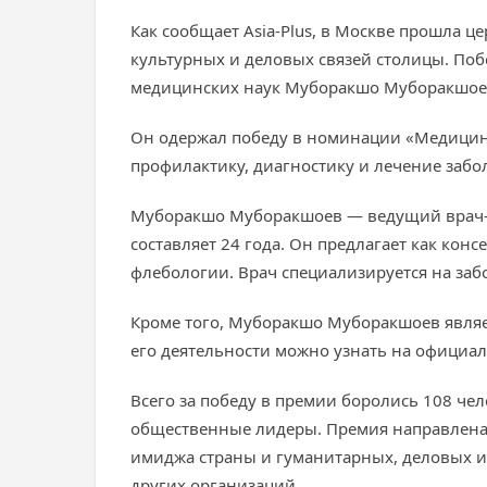
Как сообщает Asia-Plus, в Москве прошла 
культурных и деловых связей столицы. Поб
медицинских наук Муборакшо Муборакшоев
Он одержал победу в номинации «Медицина
профилактику, диагностику и лечение забо
Муборакшо Муборакшоев — ведущий врач-х
составляет 24 года. Он предлагает как кон
флебологии. Врач специализируется на забо
Кроме того, Муборакшо Муборакшоев являе
его деятельности можно узнать на официал
Всего за победу в премии боролись 108 чел
общественные лидеры. Премия направлена 
имиджа страны и гуманитарных, деловых и
других организаций.