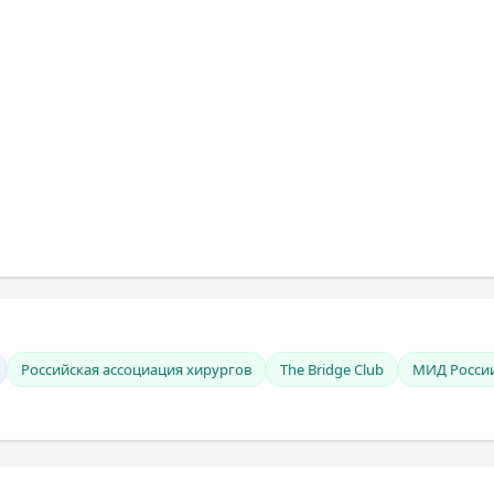
Российская ассоциация хирургов
The Bridge Club
МИД Росси