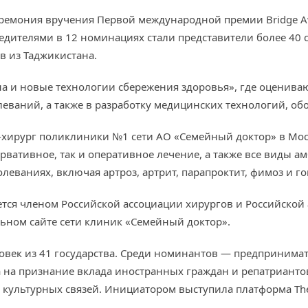
церемония вручения Первой международной премии Bridge Aw
едителями в 12 номинациях стали представители более 40 с
 из Таджикистана.
 и новые технологии сбережения здоровья», где оцениваю
леваний, а также в разработку медицинских технологий, об
ирург поликлиники №1 сети АО «Семейный доктор» в Моск
сервативное, так и оперативное лечение, а также все виды
леваниях, включая артроз, артрит, парапроктит, фимоз и го
тся членом Российской ассоциации хирургов и Российской 
ьном сайте сети клиник «Семейный доктор».
овек из 41 государства. Среди номинантов — предпринимате
на признание вклада иностранных граждан и репатриантов
 культурных связей. Инициатором выступила платформа The