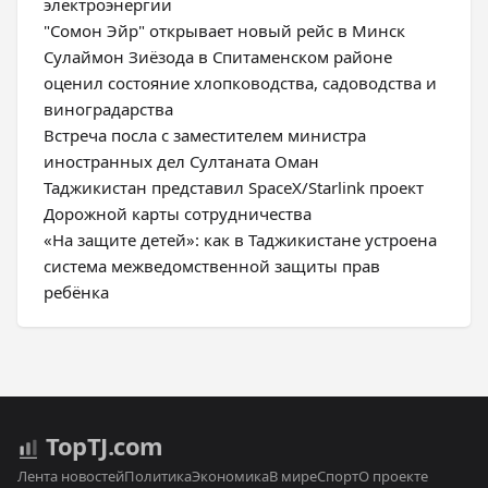
электроэнергии
"Сомон Эйр" открывает новый рейс в Минск
Сулаймон Зиёзода в Спитаменском районе
оценил состояние хлопководства, садоводства и
виноградарства
Встреча посла с заместителем министра
иностранных дел Султаната Оман
Таджикистан представил SpaceX/Starlink проект
Дорожной карты сотрудничества
«На защите детей»: как в Таджикистане устроена
система межведомственной защиты прав
ребёнка
Top
TJ
.com
Лента новостей
Политика
Экономика
В мире
Спорт
О проекте