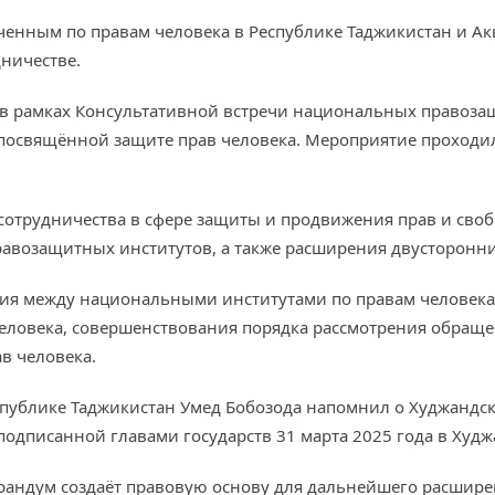
ченным по правам человека в Республике Таджикистан и 
ничестве.
 в рамках Консультативной встречи национальных правоза
посвящённой защите прав человека. Мероприятие проходи
сотрудничества в сфере защиты и продвижения прав и сво
авозащитных институтов, а также расширения двусторонни
вия между национальными институтами по правам человека 
еловека, совершенствования порядка рассмотрения обращ
в человека.
публике Таджикистан Умед Бобозода напомнил о Худжандс
подписанной главами государств 31 марта 2025 года в Худж
андум создаёт правовую основу для дальнейшего расширен