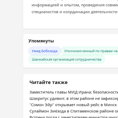
информацией и опытом, проведения совме
специалистов и координации деятельности
Упомянуты
Умед Бобозода
Уполномоченный по правам чел
Шанхайская организация сотрудничества
Читайте также
Заместитель главы МИД Ирана: безопасност
Шахритус удивил: в этом районе не зафикс
"Сомон Эйр" открывает новый рейс в Минск
Сулаймон Зиёзода в Спитаменском районе оц
Встреча посла с заместителем министра ино