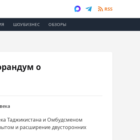
RSS
ИЯ
ШОУБИЗНЕС
ОБЗОРЫ
орандум о
ека Таджикистана и Омбудсменом
опытом и расширение двусторонних