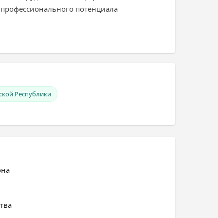
 профессионального потенциала
ской Республики
она
тва