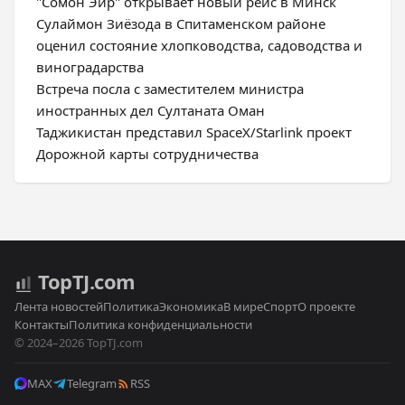
"Сомон Эйр" открывает новый рейс в Минск
Сулаймон Зиёзода в Спитаменском районе
оценил состояние хлопководства, садоводства и
виноградарства
Встреча посла с заместителем министра
иностранных дел Султаната Оман
Таджикистан представил SpaceX/Starlink проект
Дорожной карты сотрудничества
Top
TJ
.com
Лента новостей
Политика
Экономика
В мире
Спорт
О проекте
Контакты
Политика конфиденциальности
© 2024–2026 TopTJ.com
MAX
Telegram
RSS