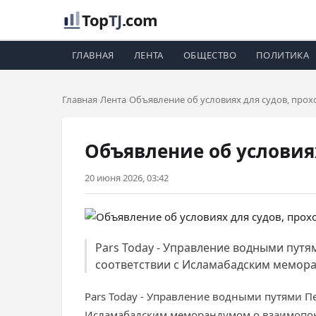
Top
TJ
.com
ГЛАВНАЯ
ЛЕНТА
ОБЩЕСТВО
ПОЛИТИКА
Главная
Лента
Объявление об условиях для судов, про
Объявление об условия
20 июня 2026, 03:42
Рars Today - Управление водными пут
соответствии с Исламабадским мемор
Рars Today - Управление водными путями П
Исламабадским меморандумом о взаимопо