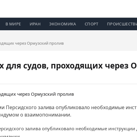
В МИРЕ
ИРАН
ЭКОНОМИКА
СПОРТ
ПРОИСШЕСТВ
ходящих через Ормузский пролив
х для судов, проходящих через 
ями Персидского залива опубликовало необходимые инст
андумом о взаимопонимании.
ерсидского залива опубликовало необходимые инструкции д
нимании.