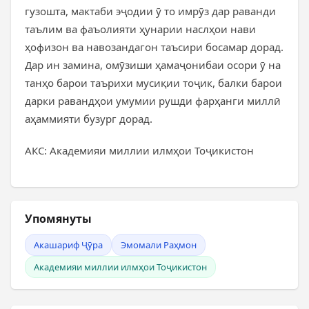
гузошта, мактаби эҷодии ӯ то имрӯз дар раванди
таълим ва фаъолияти ҳунарии наслҳои нави
ҳофизон ва навозандагон таъсири босамар дорад.
Дар ин замина, омӯзиши ҳамаҷонибаи осори ӯ на
танҳо барои таърихи мусиқии тоҷик, балки барои
дарки равандҳои умумии рушди фарҳанги миллӣ
аҳаммияти бузург дорад.
АКС: Академияи миллии илмҳои Тоҷикистон
Упомянуты
Акашариф Ҷӯра
Эмомали Раҳмон
Академияи миллии илмҳои Тоҷикистон