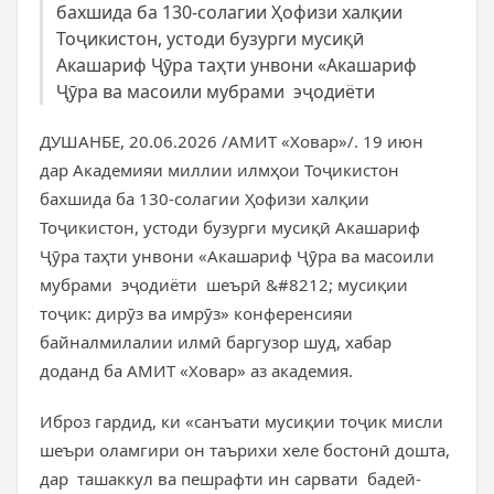
бахшида ба 130-солагии Ҳофизи халқии
Тоҷикистон, устоди бузурги мусиқӣ
Акашариф Ҷӯра таҳти унвони «Акашариф
Ҷӯра ва масоили мубрами эҷодиёти
ДУШАНБЕ, 20.06.2026 /АМИТ «Ховар»/. 19 июн
дар Академияи миллии илмҳои Тоҷикистон
бахшида ба 130-солагии Ҳофизи халқии
Тоҷикистон, устоди бузурги мусиқӣ Акашариф
Ҷӯра таҳти унвони «Акашариф Ҷӯра ва масоили
мубрами эҷодиёти шеърӣ &#8212; мусиқии
тоҷик: дирӯз ва имрӯз» конференсияи
байналмилалии илмӣ баргузор шуд, хабар
доданд ба АМИТ «Ховар» аз академия.
Иброз гардид, ки «санъати мусиқии тоҷик мисли
шеъри оламгири он таърихи хеле бостонӣ дошта,
дар ташаккул ва пешрафти ин сарвати бадеӣ-