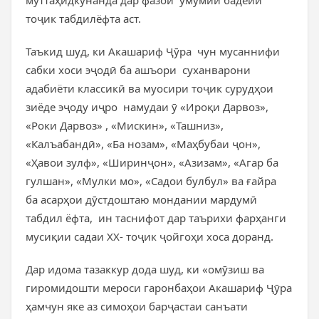
муттаҳидкунанда дар фазои умумии бадеии
тоҷик табдилёфта аст.
Таъкид шуд, ки Акашариф Ҷӯра чун мусаннифи
сабки хоси эҷодӣ ба ашъори суханварони
адабиёти классикӣ ва муосири тоҷик сурудҳои
зиёде эҷоду иҷро намудаи ӯ «Ироқи Дарвоз»,
«Роки Дарвоз» , «Мискин», «Ташниз»,
«Калъабандӣ», «Ба нозам», «Маҳбубаи ҷон»,
«Ҳавои зулф», «Ширинҷон», «Азизам», «Агар ба
гулшан», «Мулки мо», «Садои булбул» ва ғайра
ба асарҳои дӯстдоштаю мондании мардумӣ
табдил ёфта, ин таснифот дар таърихи фарҳанги
мусиқии садаи ХХ- тоҷик ҷойгоҳи хоса доранд.
Дар идома тазаккур дода шуд, ки «омӯзиш ва
гиромидошти мероси гаронбаҳои Акашариф Ҷӯра
ҳамчун яке аз симоҳои барҷастаи санъати