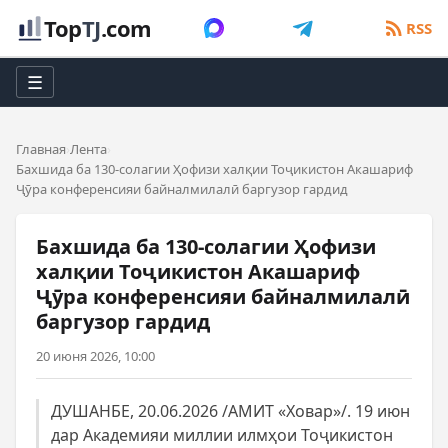
Top
TJ
.com
RSS
☰
Главная
Лента
Бахшида ба 130-солагии Ҳофизи халқии Тоҷикистон Акашариф
Ҷӯра конференсияи байналмилалӣ баргузор гардид
Бахшида ба 130-солагии Ҳофизи
халқии Тоҷикистон Акашариф
Ҷӯра конференсияи байналмилалӣ
баргузор гардид
20 июня 2026, 10:00
ДУШАНБЕ, 20.06.2026 /АМИТ «Ховар»/. 19 июн
дар Академияи миллии илмҳои Тоҷикистон