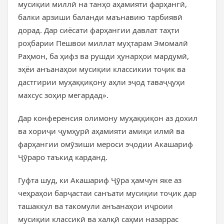
мусиқии миллӣ на танҳо аҳамияти фарҳангӣ,
балки арзиши баланди маънавию тарбиявӣ
дорад. Дар сиёсати фарҳангии давлат таҳти
роҳбарии Пешвои миллат муҳтарам Эмомалӣ
Раҳмон, ба ҳифз ва рушди ҳунарҳои мардумӣ,
эҳёи анъанаҳои мусиқии классикии тоҷик ва
дастгирии муҳаққиқону аҳли эҷод таваҷҷуҳи
махсус зоҳир мегардад».
Дар конференсия олимону муҳаққиқон аз дохил
ва хориҷи ҷумҳурӣ аҳамияти амиқи илмӣ ва
фарҳангии омӯзиши мероси эҷодии Акашариф
Ҷӯраро таъкид карданд.
Гуфта шуд, ки Акашариф Ҷӯра ҳамчун яке аз
чеҳраҳои барҷастаи санъати мусиқии тоҷик дар
ташаккул ва такомули анъанаҳои иҷроии
мусиқии классикӣ ва халқӣ саҳми назаррас