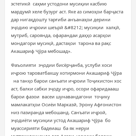
эстетикӣ саҳми устодони мусиқии касбию
мардумӣ хеле бузург аст. Яке аз симоҳои барҷаста
дар нигаҳдошту тарғиби анъанаҳои дерини
эҷодию иҷроии шеърӣ &#8212; мусиқии халқӣ,
мутриб, сароянда, офарандаи даҳҳо асарҳои
мондагори мусиқӣ, дастаҳои тарона ва рақс
Акашариф Ҷӯра мебошад».
Фаъолияти эҷодии бисёрҷанба, услуби хоси
иҷрою тароватбахшу хотирмони Акашариф Ҷӯра
на танҳо барои санъати иҷроии Тоҷикистон хос
аст, балки сабки эҷоду иҷро, осори офаридаааш
барои фазои васеи шунавандагони тоҷику
мамлакатҳои Осиёи Марказӣ, Эрону Афғонистон
низ пазиранда мебошанд. Санъати иҷроӣ,
эҷодиёти мусиқии устод Акашариф Ҷӯра бо
муассирияти бадеиаш ба як неруи