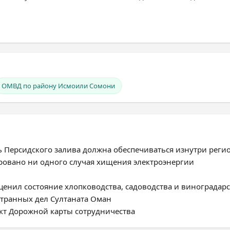
ОМВД по району Исмоили Сомони
ь Персидского залива должна обеспечиваться изнутри реги
ировано ни одного случая хищения электроэнергии
енил состояние хлопководства, садоводства и виноградарс
странных дел Султаната Оман
ект Дорожной карты сотрудничества