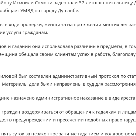
айону Исмоили Сомони задержали 57-летнюю жительницу 
сообщает УМВД по городу Душанбе.
ы в ходе проверки, женщина на протяжении многих лет з
ие услуги гражданам.
в и гаданий она использовала различные предметы, в том 
енщина обещала своим клиентам успех в работе, благополуч
иловой был составлен административный протокол по стат
 Материалы дела были направлены в суд для рассмотрения 
ине назначено административное наказание в виде ареста с
 граждан воздерживаться от обращения к гадалкам и лицам
 дел в предупреждении и пресечении подобных правонару
пять суток за незаконное занятие гаданием и колдовством