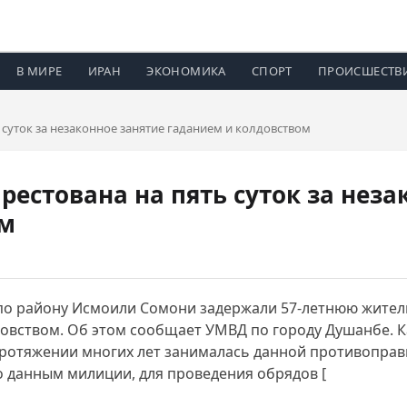
В МИРЕ
ИРАН
ЭКОНОМИКА
СПОРТ
ПРОИСШЕСТВ
суток за незаконное занятие гаданием и колдовством
естована на пять суток за неза
ом
по району Исмоили Сомони задержали 57-летнюю жител
довством. Об этом сообщает УМВД по городу Душанбе. 
протяжении многих лет занималась данной противоправ
о данным милиции, для проведения обрядов [