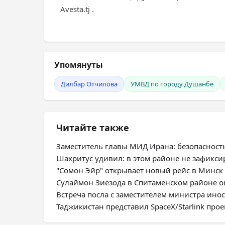
Avesta.tj .
Упомянуты
Дилбар Отчилова
УМВД по городу Душанбе
Читайте также
Заместитель главы МИД Ирана: безопасност
Шахритус удивил: в этом районе не зафикс
"Сомон Эйр" открывает новый рейс в Минск
Сулаймон Зиёзода в Спитаменском районе оц
Встреча посла с заместителем министра ино
Таджикистан представил SpaceX/Starlink про