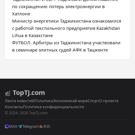
по сокращению потерь электроэнергии в
Хатлоне
Министр энергетики Таджикистана ознакомился
с работой текстильного предприятия Kazakhstan
Lihua в Казахстане
ФУТБОЛ. Арбитры из Таджикистана участвовали
в семинаре элитных судей АФК в Ташкенте
Top
TJ
.com
Лента новостей
Политика
Экономика
В мире
Спорт
О проекте
Контакты
Политика конфиденциальности
© 2024–2026 TopTJ.com
MAX
Telegram
RSS