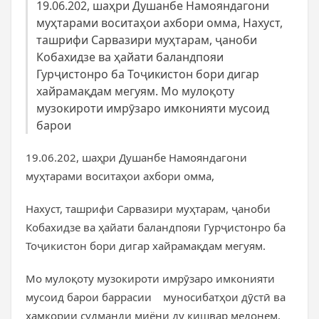
19.06.202, шаҳри Душанбе Намояндагони
муҳтарами воситаҳои ахбори омма, Нахуст,
ташрифи Сарвазири муҳтарам, ҷаноби
Кобахидзе ва ҳайати баландпояи
Гурҷистонро ба Тоҷикистон бори дигар
хайрамақдам мегуям. Мо мулоқоту
музокироти имрӯзаро имконияти мусоид
барои
19.06.202, шаҳри Душанбе Намояндагони
муҳтарами воситаҳои ахбори омма,
Нахуст, ташрифи Сарвазири муҳтарам, ҷаноби
Кобахидзе ва ҳайати баландпояи Гурҷистонро ба
Тоҷикистон бори дигар хайрамақдам мегуям.
Мо мулоқоту музокироти имрӯзаро имконияти
мусоид барои баррасии муносибатҳои дӯстӣ ва
ҳамкории судманди миёни ду кишвар медонем.