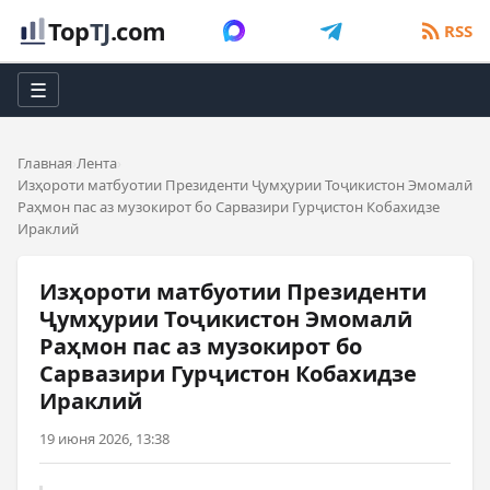
Top
TJ
.com
RSS
☰
Главная
Лента
Изҳороти матбуотии Президенти Ҷумҳурии Тоҷикистон Эмомалӣ
Раҳмон пас аз музокирот бо Сарвазири Гурҷистон Кобахидзе
Ираклий
Изҳороти матбуотии Президенти
Ҷумҳурии Тоҷикистон Эмомалӣ
Раҳмон пас аз музокирот бо
Сарвазири Гурҷистон Кобахидзе
Ираклий
19 июня 2026, 13:38