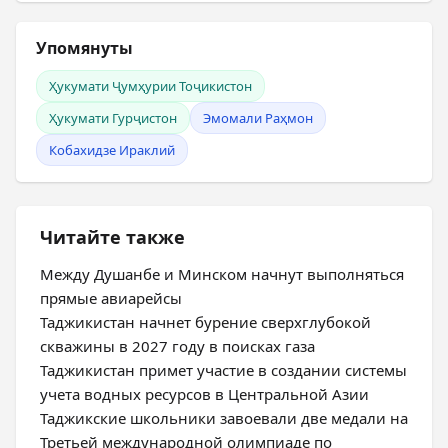
Упомянуты
Ҳукумати Ҷумҳурии Тоҷикистон
Ҳукумати Гурҷистон
Эмомали Раҳмон
Кобахидзе Ираклий
Читайте также
Между Душанбе и Минском начнут выполняться
прямые авиарейсы
Таджикистан начнет бурение сверхглубокой
скважины в 2027 году в поисках газа
Таджикистан примет участие в создании системы
учета водных ресурсов в Центральной Азии
Таджикские школьники завоевали две медали на
Третьей международной олимпиаде по