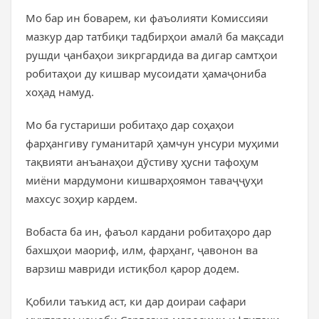
Мо бар ин боварем, ки фаъолияти Комиссияи
мазкур дар татбиқи тадбирҳои амалӣ ба мақсади
рушди ҷанбаҳои зикргардида ва дигар самтҳои
робитаҳои ду кишвар мусоидати ҳамаҷониба
хоҳад намуд.
Мо ба густариши робитаҳо дар соҳаҳои
фарҳангиву гуманитарӣ ҳамчун унсури муҳими
тақвияти анъанаҳои дӯстиву ҳусни тафоҳум
миёни мардумони кишварҳоямон таваҷҷуҳи
махсус зоҳир кардем.
Вобаста ба ин, фаъол кардани робитаҳоро дар
бахшҳои маориф, илм, фарҳанг, ҷавонон ва
варзиш мавриди истиқбол қарор додем.
Қобили таъкид аст, ки дар доираи сафари