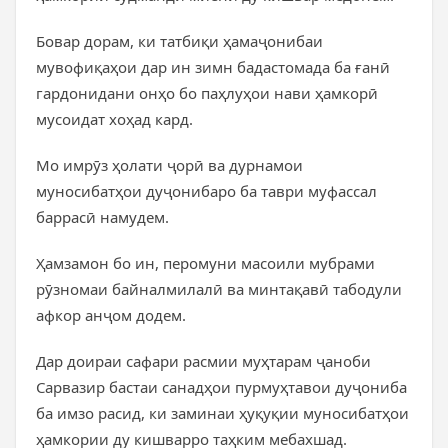
Бовар дорам, ки татбиқи ҳамаҷонибаи
мувофиқаҳои дар ин зимн бадастомада ба ғанӣ
гардонидани онҳо бо паҳлуҳои нави ҳамкорӣ
мусоидат хоҳад кард.
Мо имрӯз ҳолати ҷорӣ ва дурнамои
муносибатҳои дуҷонибаро ба таври муфассал
баррасӣ намудем.
Ҳамзамон бо ин, перомуни масоили мубрами
рӯзномаи байналмилалӣ ва минтақавӣ табодули
афкор анҷом додем.
Дар доираи сафари расмии муҳтарам ҷаноби
Сарвазир бастаи санадҳои пурмуҳтавои дуҷониба
ба имзо расид, ки заминаи ҳуқуқии муносибатҳои
ҳамкории ду кишварро таҳким мебахшад.