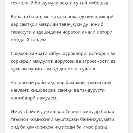
технологӣ бо шумули зеҳни сунъӣ мебошад.
Вобаста ба ин, мо ҷиҳати роҳандозии ҳамкорӣ
дар самтҳои мавриди таваҷҷуҳи ду ҷониб
тавассути андешидани чораҳои амалӣ изҳори
омодагӣ кардем.
Соҳаҳои саноати сабук, хӯрокворӣ, истихроҷ ва
коркарди маҳсулот, дорусозӣ ва агросаноатӣ аз
ҷумлаи чунин самтҳо дониста шуданд.
Аз тавсеаи робитаҳо дар бахшҳои транзитиву
нақлиёт, кишоварзӣ, сайёҳӣ ва тандурустӣ
ҷонибдорӣ намудем.
Имрӯз байни ду кишвар Созишнома дар бораи
таъсиси Комиссияи муштараки байниҳукуматӣ
оид ба ҳамкориҳои иқтисодӣ ба имзо расид.