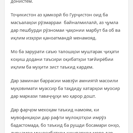
донистем.
Тоҷикистон аз ҳамкорӣ бо Гурҷистон оид ба
масъалаҳои рӯзмарраи байналмилалӣ, аз ҷумла
дар пешбурди рӯзномаи ҷаҳонии марбут ба об ва
иқлим изҳори қаноатмандӣ менамояд.
Мо ба зарурати саъю талошҳои муштарак ҷиҳати
коҳиш додани таъсири оқибатҳои тағйирёбии
иқлим ба муҳити зист таъкид кардем.
Дар заминаи баррасии мавзӯи амниятӣ масоили
муқовимати муассир ба таҳдиду хатарҳои муосир
дар маркази таваҷҷуҳи мо қарор дошт.
Дар фарҷом мехоҳам таъкид намоям, ки
мувофиқаҳои дар рафти мулоқотҳои имрӯз
бадастомада, бо таъкид ба рушди босамари онҳо,
дурнамои муносибатҳои кишварҳои моро дар