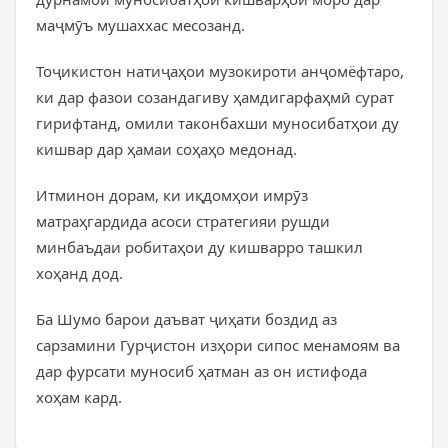
маҷмӯъ мушаххас месозанд.
Тоҷикистон натиҷаҳои музокироти анҷомёфтаро,
ки дар фазои созандагиву ҳамдигарфаҳмӣ сурат
гирифтанд, омили таконбахши муносибатҳои ду
кишвар дар ҳамаи соҳаҳо медонад.
Итминон дорам, ки иқдомҳои имрӯз
матраҳгардида асоси стратегияи рушди
минбаъдаи робитаҳои ду кишварро ташкил
хоҳанд дод.
Ба Шумо барои даъват ҷиҳати боздид аз
сарзамини Гурҷистон изҳори сипос менамоям ва
дар фурсати муносиб ҳатман аз он истифода
хоҳам кард.