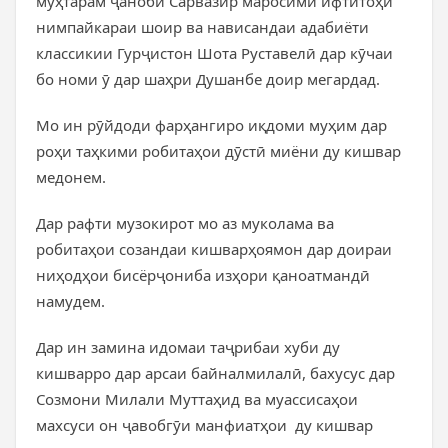
муҳтарам ҷаноби Сарвазир маросими ифтитоҳи
нимпайкараи шоир ва нависандаи адабиёти
классикии Гурҷистон Шота Руставелӣ дар кӯчаи
бо номи ӯ дар шаҳри Душанбе доир мегардад.
Мо ин рӯйдоди фарҳангиро иқдоми муҳим дар
роҳи таҳкими робитаҳои дӯстӣ миёни ду кишвар
медонем.
Дар рафти музокирот мо аз муколама ва
робитаҳои созандаи кишварҳоямон дар доираи
ниҳодҳои бисёрҷониба изҳори қаноатмандӣ
намудем.
Дар ин замина идомаи таҷрибаи хуби ду
кишварро дар арсаи байналмилалӣ, бахусус дар
Созмони Милали Муттаҳид ва муассисаҳои
махсуси он ҷавобгӯи манфиатҳои ду кишвар