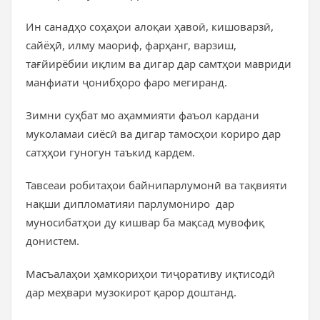
Ин санадҳо соҳаҳои алоқаи ҳавоӣ, кишоварзӣ,
сайёҳӣ, илму маориф, фарҳанг, варзиш,
тағйирёбии иқлим ва дигар дар самтҳои мавриди
манфиати ҷонибҳоро фаро мегиранд.
Зимни суҳбат мо аҳаммияти фаъол кардани
муколамаи сиёсӣ ва дигар тамосҳои кориро дар
сатҳҳои гуногун таъкид кардем.
Тавсеаи робитаҳои байнипарлумонӣ ва тақвияти
нақши дипломатияи парлумониро дар
муносибатҳои ду кишвар ба мақсад мувофиқ
донистем.
Масъалаҳои ҳамкориҳои тиҷоративу иқтисодӣ
дар меҳвари музокирот қарор доштанд.