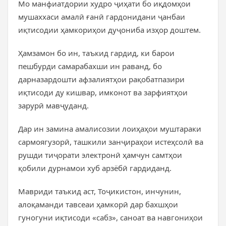
Мо манфиатдории худро ҷиҳати бо иқдомҳои
мушаххаси амалӣ ғанӣ гардонидани ҷанбаи
иқтисодии ҳамкориҳои дуҷониба изҳор доштем.
Ҳамзамон бо ин, таъкид гардид, ки барои
пешбурди самарабахши ин раванд, бо
дарназардошти афзалиятҳои рақобатпазири
иқтисоди ду кишвар, имконот ва зарфиятҳои
зарурӣ мавҷуданд.
Дар ин замина амалисозии лоиҳаҳои муштараки
сармоягузорӣ, ташкили занҷираҳои истеҳсолӣ ва
рушди тиҷорати электронӣ ҳамчун самтҳои
қобили дурнамои хуб арзёбӣ гардиданд.
Мавриди таъкид аст, Тоҷикистон, инчунин,
алоқаманди тавсеаи ҳамкорӣ дар бахшҳои
гуногуни иқтисоди «сабз», саноат ва навгониҳои